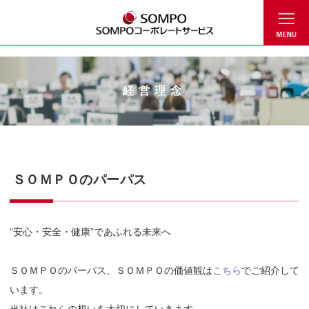
ビル管理
不動産関
シェアー
サービス
社長メッ
経営理念
会社概要
事業所一
沿革
組織図
もっと知る！
求める人材像
キャリア採用
教育研修体制
社員紹介
TALK SESSION～
サステ
健康経
「家庭
事業
連事業
ドサービ
事業
セージ
覧
SOMPOコーポレ
私たちの想い～
立支
ス事業
ートサービス
登録
経営理念
ＳＯＭＰＯのパーパス
“安心・安全・健康”であふれる未来へ
ＳＯＭＰＯのパーパス、ＳＯＭＰＯの価値観は
こちら
でご紹介して
います。
当社はこれらの想いを大切にしていきます。