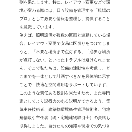
割を果たします。特に、レイアウト変更などで環
境が変わる際には、日々設備を管理する「現場の
プロ」として必要な情報を整理し、提供すること
を意識しています。
例えば、照明設備が複数の区画と連動している場
合、レイアウト変更で安易に区切りをつけてしま
うと、「不要な場所まで点灯する」「必要な場所
が点灯しない」といったトラブルは避けられませ
ん。そこで私たちは、設備の連動性を考慮し、ど
こまでを一体として計画すべきかを具体的に示す
ことで、快適な空間運用をサポートしています。
このような責任ある役割を果たすため、また専門
家としてより説得力のある説明ができるよう、電
気主任技術者、建築物環境衛生管理技術者、宅地
建物取引主任者（現・宅地建物取引士）の資格も
取得しました。自分たちの知識や現場での気づき