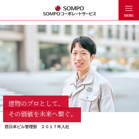
ビル管理
不動産関
シェアー
サービス
社長メッ
経営理念
会社概要
事業所一
沿革
組織図
もっと知る！
求める人材像
キャリア採用
教育研修体制
社員紹介
TALK SESSION～
サステ
健康経
「家庭
事業
連事業
ドサービ
事業
セージ
覧
SOMPOコーポレ
私たちの想い～
立支
ス事業
ートサービス
登録
建物のプロとして、
その価値を未来へ繋ぐ。
西日本ビル管理部 ２０１７年入社